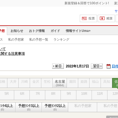
新規登録＆回答で100ポイント!
楽
サ
投票
精算
予想
お知らせ
おトク情報
ガイド
情報サイトUma+
ス
私の予想家
私の予想一覧
ランキング
いて
に関する注意事項
2022年1月17日
日
船橋
大井
川崎
金沢
笠松
名古屋
園田
姫路
福山
高知
佐
(3964)
(
5R
6R
7R
8R
9R
10R
11R
12
ﾝｸ4以上
予想ﾗﾝｸ3以上
予想ﾗﾝｸ2以上
私の予想家
私の予想
(0)
(0)
(0)