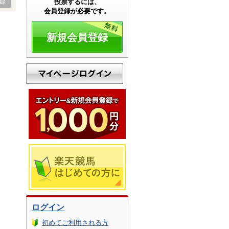
録
投票するには、
会員登録が必要です。
新規会員登録
マイページログイン
ログイン
初めてご利用される方