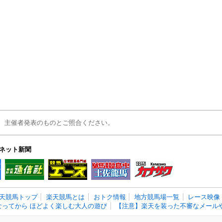
、主催者発表のものとご照合ください。
ネット新聞
天競馬トップ
楽天競馬とは
おトク情報
地方競馬場一覧
レース映像
なってから ほどよく楽しむ大人の遊び
【注意】楽天を装った不審なメールや