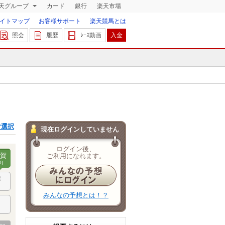
天グループ
カード
銀行
楽天市場
イトマップ
お客様サポート
楽天競馬とは
照会
履歴
ﾚｰｽ動画
入金
付選択
現在ログインしていません
ログイン後、
賀
ご利用になれます。
0)
R
みんなの予想とは！？