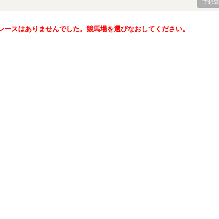
予想登
レースはありませんでした。競馬場を選びなおしてください。