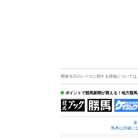
開催当日のレースに関する情報については
ポイントで競馬新聞が買える！地方競馬
楽
馬券は20歳に