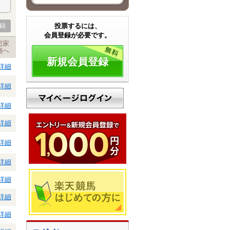
録
投票するには、
会員登録が必要です。
想家
細へ
新規会員登録
詳細
詳細
マイページログイン
詳細
詳細
詳細
詳細
詳細
詳細
詳細