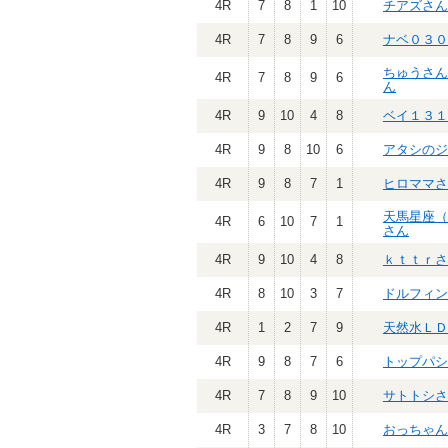
4R
7
8
1
10
チアズさん
4R
7
8
9
6
ナベ０３０
ちゅうさん
4R
7
8
9
6
ん
4R
9
10
4
8
ベイ１３１
4R
9
8
10
6
アタシのジ
4R
9
8
7
1
ヒロママさ
天馬星座（
4R
6
10
7
1
さん
4R
9
10
4
8
ｋｔｔｒさ
4R
8
10
3
7
ドルフィン
4R
1
2
7
9
天然水ＬＤ
4R
9
8
7
6
トップパシ
4R
7
8
9
10
サトトシさ
4R
3
7
8
10
おっちゃん