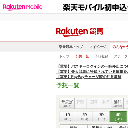
楽天競馬トップ
マイページ
みんなの
トップ
予想一覧
予想登録
ステータ
【重要】パスキーログインの一時停止につ
【重要】楽天競馬に登録されている情報を
【重要】PayPayチャージ時の注意事項
予想一覧
帯広ば
門別
盛岡
水沢
浦和
(4037)
(4868)
1R
2R
3R
4R
(356)
(334)
(321)
(341)