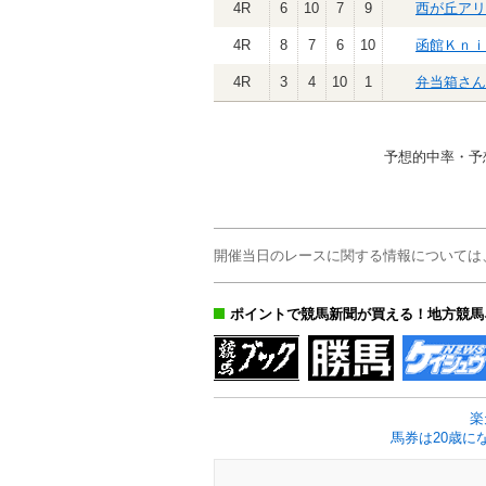
4R
6
10
7
9
西が丘アリ
4R
8
7
6
10
函館Ｋｎｉ
4R
3
4
10
1
弁当箱さん
予想的中率・予
開催当日のレースに関する情報については
ポイントで競馬新聞が買える！地方競馬
楽
馬券は20歳に