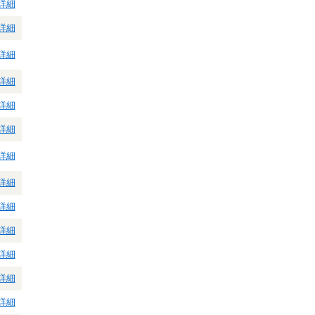
詳細
詳細
詳細
詳細
詳細
詳細
詳細
詳細
詳細
詳細
詳細
詳細
詳細