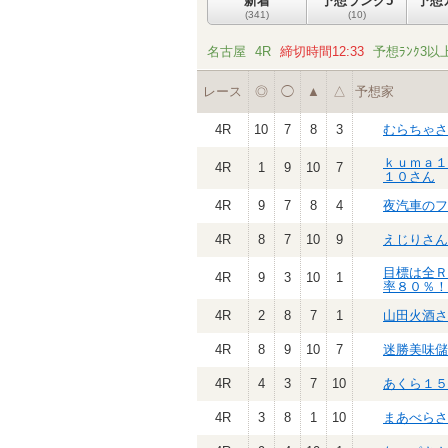
新着
予想ランク5
予想ﾗ
(341)
(10)
名古屋
4R
締切時間12:33
予想ﾗﾝｸ3以
レース
◎
◯
▲
△
予想家
4R
10
7
8
3
むらちゃさ
ｋｕｍａ１
4R
1
9
10
7
１０さん
4R
9
7
8
4
夜汽車のフ
4R
8
7
10
9
えじりさん
目標は全Ｒ
4R
9
3
10
1
率８０％！
4R
2
8
7
1
山田火酒さ
4R
8
9
10
7
迷勝美味儲
4R
4
3
7
10
あくら１５
4R
3
8
1
10
まあべらさ