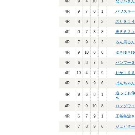
4R
9
4
10
1
なッパさん
4R
9
7
8
1
パワスキー
4R
8
9
7
3
のり８１４
4R
9
7
3
8
馬５８３さ
4R
7
9
8
3
るん馬るん
4R
9
10
8
6
ゆきゆきゆ
4R
6
3
7
8
バンブー３
4R
10
4
7
9
りか１９６
4R
7
8
9
6
ぱんちゃん
追っても伸
4R
9
6
8
1
ん
4R
7
9
10
8
ロングワイ
4R
6
7
9
1
王亀亀波さ
4R
7
8
9
6
ジュピター