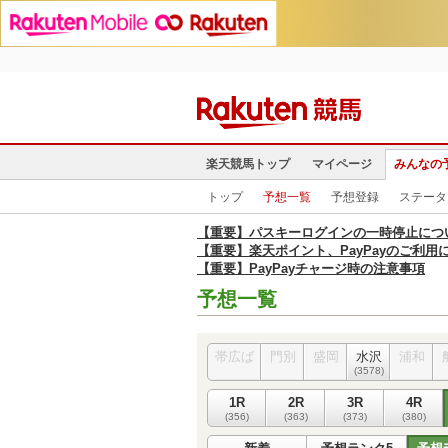
楽天競馬トップ
マイページ
みんなの
トップ
予想一覧
予想登録
ステータ
【重要】パスキーログインの一時停止につ
【重要】楽天ポイント、PayPayのご利用
【重要】PayPayチャージ時の注意事項
予想一覧
帯広ば
門別
盛岡
水沢
浦和
(3578)
1R
2R
3R
4R
(356)
(363)
(373)
(380)