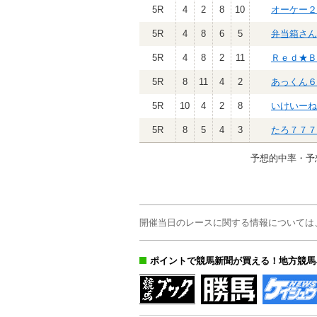
5R
4
2
8
10
オーケー２
5R
4
8
6
5
弁当箱さん
5R
4
8
2
11
Ｒｅｄ★Ｂ
5R
8
11
4
2
あっくん６
5R
10
4
2
8
いけいーね
5R
8
5
4
3
たろ７７７
予想的中率・予
開催当日のレースに関する情報については
ポイントで競馬新聞が買える！地方競馬