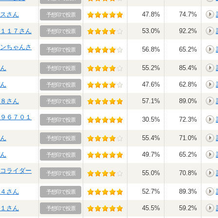
スさん
47.8%
74.7%
予想印で投票
１１７さん
53.0%
92.2%
予想印で投票
ンちゃんさ
56.8%
65.2%
予想印で投票
ん
55.2%
85.4%
予想印で投票
ん
47.6%
62.8%
予想印で投票
８さん
57.1%
89.0%
予想印で投票
９６７０１
30.5%
72.3%
予想印で投票
ん
55.4%
71.0%
予想印で投票
ん
49.7%
65.2%
予想印で投票
コライダー
55.0%
70.8%
予想印で投票
４さん
52.7%
89.3%
予想印で投票
１さん
45.5%
59.2%
予想印で投票