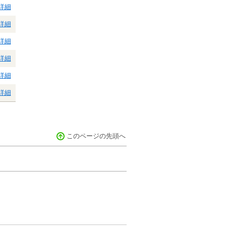
詳細
詳細
詳細
詳細
詳細
詳細
このページの先頭へ