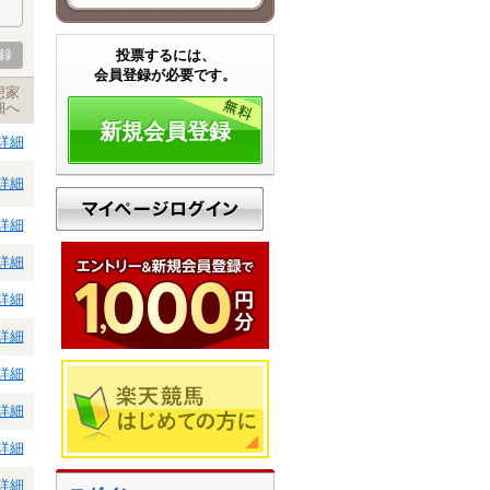
録
投票するには、
会員登録が必要です。
想家
細へ
新規会員登録
詳細
詳細
マイページログイン
詳細
詳細
詳細
詳細
詳細
詳細
詳細
詳細