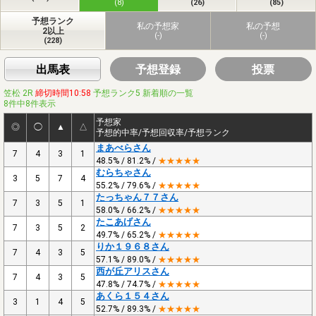
(8)
(26)
(85)
予想ランク
私の予想家
私の予想
2以上
(-)
(-)
(228)
出馬表
予想登録
投票
笠松 2R
締切時間10:58
予想ランク5 新着順の一覧
8件中8件表示
予想家
◎
◯
▲
△
予想的中率/予想回収率/予想ランク
まあべらさん
7
4
3
1
48.5% / 81.2% /
★★★★★
むらちゃさん
3
5
7
4
55.2% / 79.6% /
★★★★★
たっちゃん７７さん
7
3
5
1
58.0% / 66.2% /
★★★★★
たこあげさん
7
3
5
2
49.7% / 65.2% /
★★★★★
りか１９６８さん
7
4
3
5
57.1% / 89.0% /
★★★★★
西が丘アリスさん
7
4
3
5
47.8% / 74.7% /
★★★★★
あくら１５４さん
3
1
4
5
52.7% / 89.3% /
★★★★★