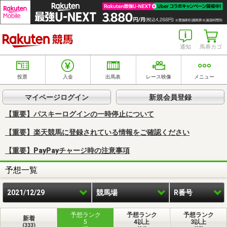
楽天競馬
通知
馬券カゴ
投票
入金
出馬表
レース映像
メニュー
マイページログイン
新規会員登録
【重要】パスキーログインの一時停止について
【重要】楽天競馬に登録されている情報をご確認ください
【重要】PayPayチャージ時の注意事項
予想一覧
2021/12/29
競馬場
R番号
予想ランク
予想ランク
予想ランク
新着
5
4以上
3以上
(333)