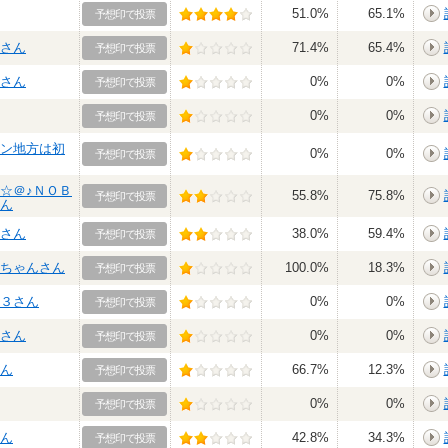
51.0%
65.1%
予想印で投票
さん
71.4%
65.4%
予想印で投票
さん
0%
0%
予想印で投票
0%
0%
予想印で投票
ン地方は初
0%
0%
予想印で投票
☆＠♪ＮＯＢ
55.8%
75.8%
予想印で投票
ん
さん
38.0%
59.4%
予想印で投票
ちゃんさん
100.0%
18.3%
予想印で投票
３さん
0%
0%
予想印で投票
さん
0%
0%
予想印で投票
ん
66.7%
12.3%
予想印で投票
0%
0%
予想印で投票
ん
42.8%
34.3%
予想印で投票