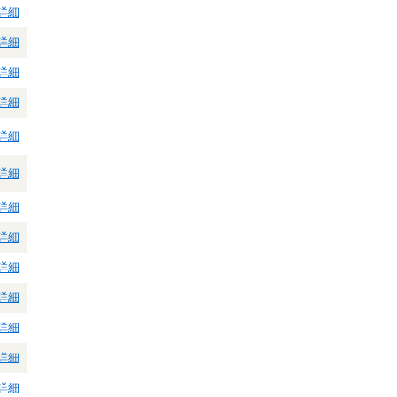
詳細
詳細
詳細
詳細
詳細
詳細
詳細
詳細
詳細
詳細
詳細
詳細
詳細