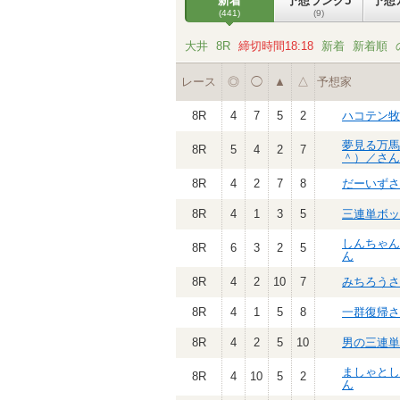
新着
予想ランク5
予想ﾗ
(441)
(9)
大井
8R
締切時間18:18
新着
新着順
レース
◎
◯
▲
△
予想家
8R
4
7
5
2
ハコテン牧
夢見る万馬
8R
5
4
2
7
＾）／さん
8R
4
2
7
8
だーいずさ
8R
4
1
3
5
三連単ボッ
しんちゃん
8R
6
3
2
5
ん
8R
4
2
10
7
みちろうさ
8R
4
1
5
8
一群復帰さ
8R
4
2
5
10
男の三連単
ましゃとし
8R
4
10
5
2
ん