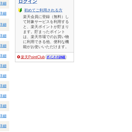
ログイン
詳細
初めてご利用される方
詳細
楽天会員に登録（無料）し
て対象サービスを利用する
詳細
と、楽天ポイントが貯まり
ます。貯まったポイント
詳細
は、楽天市場でのお買い物
に利用できる他、便利な機
詳細
能がお使いいただけます。
詳細
楽天PointClub
詳細
詳細
詳細
詳細
詳細
詳細
詳細