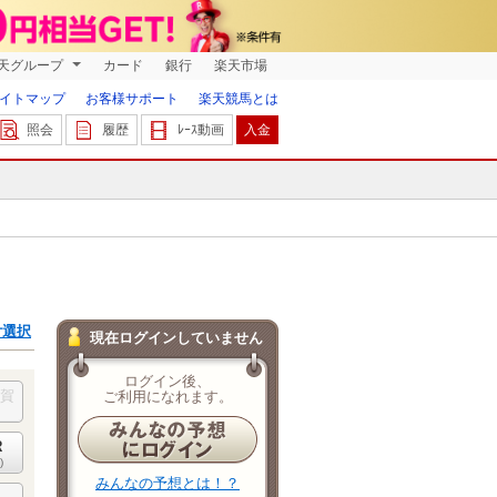
天グループ
カード
銀行
楽天市場
イトマップ
お客様サポート
楽天競馬とは
照会
履歴
ﾚｰｽ動画
入金
付選択
現在ログインしていません
ログイン後、
賀
ご利用になれます。
R
)
みんなの予想とは！？