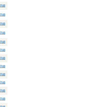
詳細
詳細
詳細
詳細
詳細
詳細
詳細
詳細
詳細
詳細
詳細
詳細
詳細