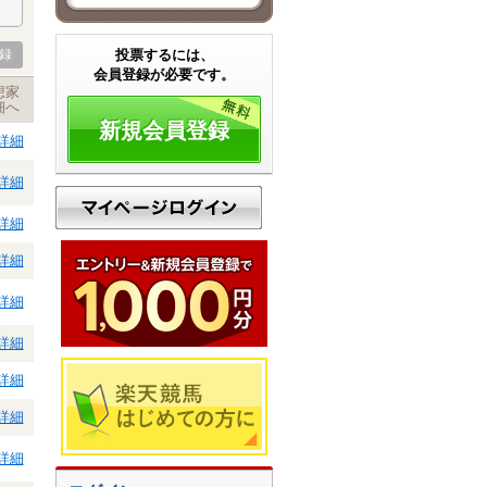
録
投票するには、
会員登録が必要です。
想家
細へ
新規会員登録
詳細
詳細
マイページログイン
詳細
詳細
詳細
詳細
詳細
詳細
詳細