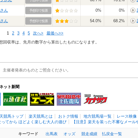
さん
0%
0%
予想印で投票
さん
54.0%
68.2%
予想印で投票
1
2
3
4
5
次へ>
最後へ>>
想回収率は、先月の数字から算出したものになります。
、主催者発表のものとご照合ください。
ネット新聞
天競馬トップ
楽天競馬とは
おトク情報
地方競馬場一覧
レース映像
なってから ほどよく楽しむ大人の遊び
【注意】楽天を装った不審なメールや
キーワード
出馬表
オッズ
競走成績
払戻金一覧