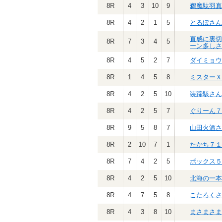
8R
4
3
10
9
鵜魔駄羽真
8R
4
2
1
5
とるぼさん
直感に裏切
8R
7
3
4
5
ーン多しさ
8R
4
5
2
7
ダイミョウ
8R
1
4
5
8
ミスターＸ
8R
4
2
5
10
装蹄駭さん
8R
4
2
5
7
ぐりーん７
8R
9
5
8
7
山田火酒さ
8R
2
10
7
1
たかち７１
8R
7
4
2
5
ボックス５
8R
4
2
5
10
北海の一本
8R
4
7
5
8
こたろくさ
8R
4
3
8
10
まさまさま