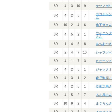
8R
4
3
10
9
ケツノポリ
ヨコチャン
8R
4
2
5
7
ん
8R
10
2
4
6
逸下当さん
ウイニング
8R
4
5
2
1
さん
8R
1
4
5
8
あちあつさ
8R
2
4
7
10
シャフツベ
8R
4
1
7
3
ヒヒーン５
8R
4
2
5
1
ジャック１
8R
4
3
1
2
森戸海岸３
8R
4
2
5
1
泛駕之馬さ
8R
4
5
2
7
るん馬るん
8R
10
9
2
4
まぐろんさ
8R
4
2
5
3
イーアイエ