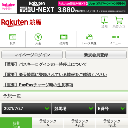
楽天競馬
通知
馬券カゴ
投票
入金
出馬表
レース映像
メニュー
マイページログイン
新規会員登録
【重要】パスキーログインの一時停止について
【重要】楽天競馬に登録されている情報をご確認ください
【重要】PayPayチャージ時の注意事項
予想一覧
2021/7/27
競馬場
R番号
予想ランク
予想ランク
予想ランク
新着
5
4以上
3以上
(384)