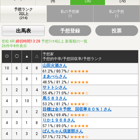
(9)
(26)
(72)
予想ランク
私の予想家
私の予想
2以上
(-)
(-)
(214)
出馬表
予想登録
投票
笠松 6R
締切時間13:28
予想ﾗﾝｸ4以上 新着順の一覧
26件中8件表示
予想家
◎
◯
▲
△
予想的中率/予想回収率/予想ランク
山田火酒さん
10
6
4
8
61.2% / 80.7% /
★★★★★
まあべらさん
4
3
8
1
48.5% / 81.2% /
★★★★★
サトトシさん
1
2
3
4
55.4% / 71.0% /
★★★★☆
馬５８３さん
4
3
10
1
53.2% / 81.2% /
★★★★☆
目標は全Ｒ予想、回収率８０％！さん
3
4
1
2
52.6% / 69.4% /
★★★★☆
りか１９６８さん
4
3
1
8
57.1% / 89.0% /
★★★★★
ぱんちゃん倶楽部さん
4
1
3
2
57.1% / 72.7% /
★★★★☆