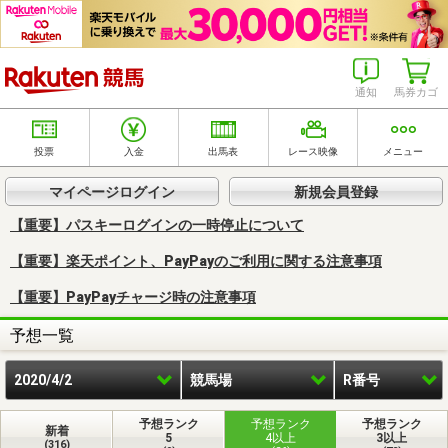
楽天競馬
通知
馬券カゴ
投票
入金
出馬表
レース映像
メニュー
マイページログイン
新規会員登録
【重要】パスキーログインの一時停止について
【重要】楽天ポイント、PayPayのご利用に関する注意事項
【重要】PayPayチャージ時の注意事項
予想一覧
2020/4/2
競馬場
R番号
予想ランク
予想ランク
予想ランク
新着
5
4以上
3以上
(316)