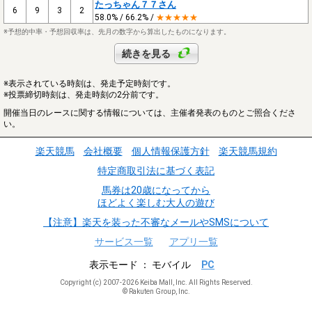
たっちゃん７７さん
6
9
3
2
58.0% / 66.2% /
★★★★★
※予想的中率・予想回収率は、先月の数字から算出したものになります。
続きを見る
※表示されている時刻は、発走予定時刻です。
※投票締切時刻は、発走時刻の2分前です。
開催当日のレースに関する情報については、主催者発表のものとご照合くださ
い。
楽天競馬
会社概要
個人情報保護方針
楽天競馬規約
特定商取引法に基づく表記
馬券は20歳になってから
ほどよく楽しむ大人の遊び
【注意】楽天を装った不審なメールやSMSについて
サービス一覧
アプリ一覧
表示モード
モバイル
PC
Copyright (c) 2007-2026 Keiba Mall, Inc. All Rights Reserved.
© Rakuten Group, Inc.