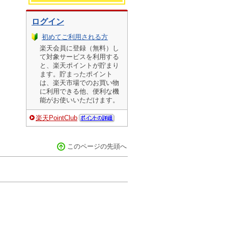
ログイン
初めてご利用される方
楽天会員に登録（無料）し
て対象サービスを利用する
と、楽天ポイントが貯まり
ます。貯まったポイント
は、楽天市場でのお買い物
に利用できる他、便利な機
能がお使いいただけます。
楽天PointClub
このページの先頭へ