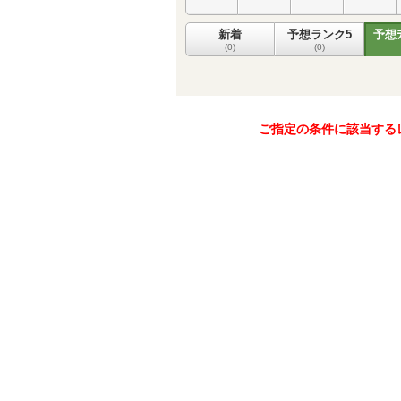
新着
予想ランク5
予想ﾗ
(0)
(0)
ご指定の条件に該当する