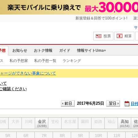
新規登録＆回答で100ポイント!
楽
サ
投票
精算
予想
お知らせ
おトク情報
ガイド
情報サイトUma+
ス
私の予想家
私の予想一覧
ランキング
でチャージができない事象について
いて
ご確認ください
2017年6月25日
日
船橋
大井
川崎
金沢
笠松
名古屋
園田
姫路
福山
高知
佐
(3288)
(4154)
(29
5R
6R
7R
8R
9R
10R
11R
12