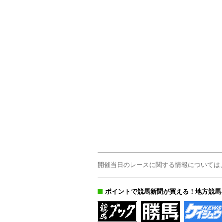
開催当日のレースに関する情報については
ポイントで競馬新聞が買える！地方競馬