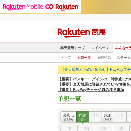
楽天競馬トップ
マイページ
みんなの
トップ
予想一覧
予想登録
ステータ
【楽天競馬からのお知らせ】PayPay
【重要】パスキーログインの一時停止につ
【重要】楽天競馬に登録されている情報を
【重要】PayPayチャージ時の注意事項
予想一覧
帯広ば
門別
盛岡
水沢
浦和
(3126)
(0)
(3488)
1R
2R
3R
4R