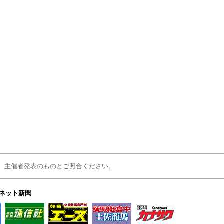
、主催者発表のものとご照合ください。
ネット新聞