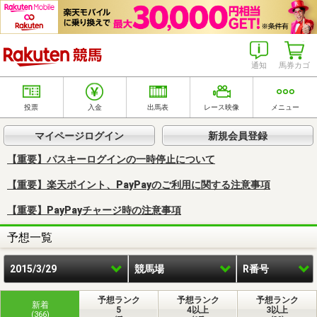
楽天競馬
通知
馬券カゴ
投票
入金
出馬表
レース映像
メニュー
マイページログイン
新規会員登録
【重要】パスキーログインの一時停止について
【重要】楽天ポイント、PayPayのご利用に関する注意事項
【重要】PayPayチャージ時の注意事項
予想一覧
2015/3/29
競馬場
R番号
予想ランク
予想ランク
予想ランク
新着
5
4以上
3以上
(366)