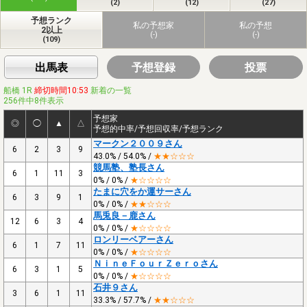
(2)
(12)
(27)
予想ランク
私の予想家
私の予想
2以上
(-)
(-)
(109)
出馬表
予想登録
投票
船橋 1R
締切時間10:53
新着の一覧
256件中8件表示
予想家
◎
◯
▲
△
予想的中率/予想回収率/予想ランク
マークン２００９さん
6
2
3
9
43.0% / 54.0% /
★★☆☆☆
競馬塾、塾長さん
6
1
11
3
0% / 0% /
★☆☆☆☆
たまに穴をか運サーさん
6
3
9
1
0% / 0% /
★★☆☆☆
馬兎良－鹿さん
12
6
3
4
0% / 0% /
★☆☆☆☆
ロンリーベアーさん
6
1
7
11
0% / 0% /
★☆☆☆☆
ＮｉｎｅＦｏｕｒＺｅｒｏさん
6
3
1
5
0% / 0% /
★☆☆☆☆
石井９さん
3
6
1
11
33.3% / 57.7% /
★★☆☆☆