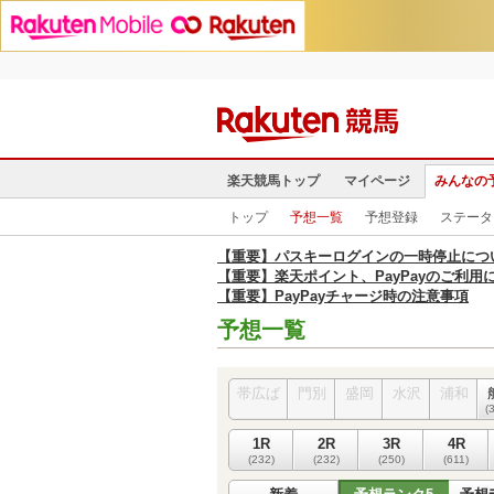
楽天競馬トップ
マイページ
みんなの
トップ
予想一覧
予想登録
ステータ
【重要】パスキーログインの一時停止につ
【重要】楽天ポイント、PayPayのご利用
【重要】PayPayチャージ時の注意事項
予想一覧
帯広ば
門別
盛岡
水沢
浦和
(
1R
2R
3R
4R
(232)
(232)
(250)
(611)