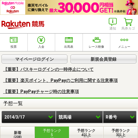
楽天競馬
通知
馬券カゴ
投票
入金
出馬表
レース映像
メニュー
マイページログイン
新規会員登録
【重要】パスキーログインの一時停止について
【重要】楽天ポイント、PayPayのご利用に関する注意事項
【重要】PayPayチャージ時の注意事項
予想一覧
2014/3/17
競馬場
R番号
予想ランク
予想ランク
予想ランク
新着
5
4以上
3以上
(208)