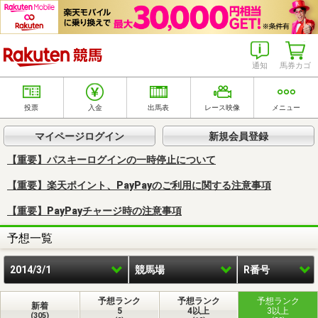
楽天競馬
通知
馬券カゴ
投票
入金
出馬表
レース映像
メニュー
マイページログイン
新規会員登録
【重要】パスキーログインの一時停止について
【重要】楽天ポイント、PayPayのご利用に関する注意事項
【重要】PayPayチャージ時の注意事項
予想一覧
2014/3/1
競馬場
R番号
予想ランク
予想ランク
予想ランク
新着
5
4以上
3以上
(305)