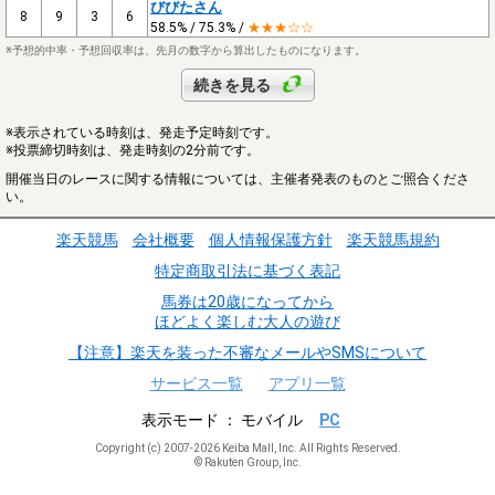
びびたさん
8
9
3
6
58.5% / 75.3% /
★★★☆☆
※予想的中率・予想回収率は、先月の数字から算出したものになります。
続きを見る
※表示されている時刻は、発走予定時刻です。
※投票締切時刻は、発走時刻の2分前です。
開催当日のレースに関する情報については、主催者発表のものとご照合くださ
い。
楽天競馬
会社概要
個人情報保護方針
楽天競馬規約
特定商取引法に基づく表記
馬券は20歳になってから
ほどよく楽しむ大人の遊び
【注意】楽天を装った不審なメールやSMSについて
サービス一覧
アプリ一覧
表示モード
モバイル
PC
Copyright (c) 2007-2026 Keiba Mall, Inc. All Rights Reserved.
© Rakuten Group, Inc.