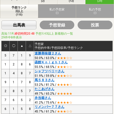
(2)
(12)
(29)
予想ランク
私の予想家
私の予想
2以上
(-)
(-)
(115)
出馬表
予想登録
投票
高知 11R
締切時間20:48
予想ﾗﾝｸ3以上 新着順の一覧
29件中8件表示
予想家
◎
◯
▲
△
予想的中率/予想回収率/予想ランク
迷勝美味儲２さん
5
7
1
9
50.0% / 63.0% /
★★★☆☆
函館Ｋｎｉｇｈｔさん
1
2
8
6
55.5% / 68.5% /
★★★☆☆
シャフツベリーさん
1
4
8
7
51.9% / 59.8% /
★★★☆☆
馬５８３さん
9
1
7
8
53.2% / 81.2% /
★★★★☆
たこあげさん
2
8
5
7
49.7% / 65.2% /
★★★★★
弁当箱さん
7
6
5
2
41.2% / 75.6% /
★★★★☆
リメンバー７７さん
6
1
5
8
45.7% / 61.2% /
★★★☆☆