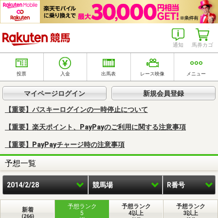
楽天競馬
通知
馬券カゴ
投票
入金
出馬表
レース映像
メニュー
マイページログイン
新規会員登録
【重要】パスキーログインの一時停止について
【重要】楽天ポイント、PayPayのご利用に関する注意事項
【重要】PayPayチャージ時の注意事項
予想一覧
2014/2/28
競馬場
R番号
予想ランク
予想ランク
予想ランク
新着
5
4以上
3以上
(266)