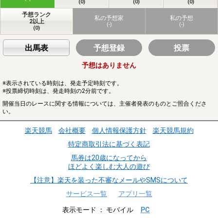
(0)
(0)
(0)
予想ランク
私の予想家
私の予想
2以上
(-)
(-)
(0)
出馬表
予想登録
投票
予想はありません
※表示されている時刻は、発走予定時刻です。
※投票締切時刻は、発走時刻の2分前です。
開催当日のレースに関する情報については、主催者発表のものとご照合くださ
い。
楽天競馬
会社概要
個人情報保護方針
楽天競馬規約
特定商取引法に基づく表記
馬券は20歳になってから
ほどよく楽しむ大人の遊び
【注意】楽天を装った不審なメールやSMSについて
サービス一覧
アプリ一覧
表示モード
モバイル
PC