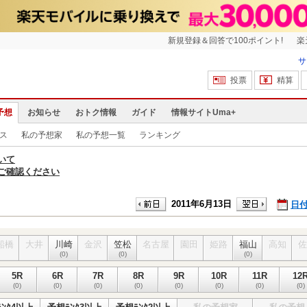
新規登録＆回答で100ポイント!
楽
サ
投票
精算
予想
お知らせ
おトク情報
ガイド
情報サイトUma+
ス
私の予想家
私の予想一覧
ランキング
いて
ご確認ください
2011年6月13日
日
船橋
大井
川崎
金沢
笠松
名古屋
園田
姫路
福山
高知
佐
(0)
(0)
(0)
5R
6R
7R
8R
9R
10R
11R
12
(0)
(0)
(0)
(0)
(0)
(0)
(0)
(0)