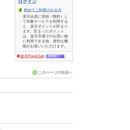
ログイン
初めてご利用される方
楽天会員に登録（無料）し
て対象サービスを利用する
と、楽天ポイントが貯まり
ます。貯まったポイント
は、楽天市場でのお買い物
に利用できる他、便利な機
能がお使いいただけます。
楽天PointClub
このページの先頭へ