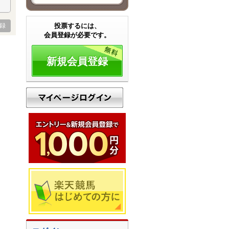
録
投票するには、
会員登録が必要です。
新規会員登録
マイページログイン