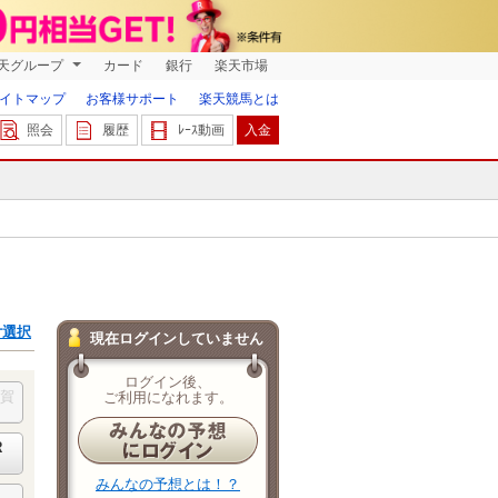
天グループ
カード
銀行
楽天市場
イトマップ
お客様サポート
楽天競馬とは
照会
履歴
ﾚｰｽ動画
入金
付選択
現在ログインしていません
ログイン後、
賀
ご利用になれます。
R
みんなの予想とは！？