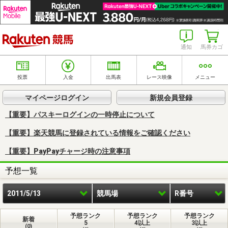
楽天競馬
通知
馬券カゴ
投票
入金
出馬表
レース映像
メニュー
マイページログイン
新規会員登録
【重要】パスキーログインの一時停止について
【重要】楽天競馬に登録されている情報をご確認ください
【重要】PayPayチャージ時の注意事項
予想一覧
2011/5/13
競馬場
R番号
予想ランク
予想ランク
予想ランク
新着
5
4以上
3以上
(0)