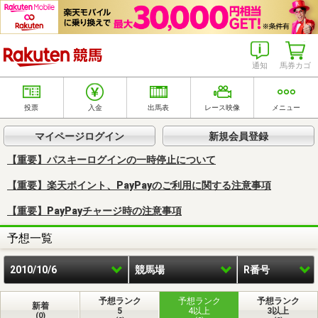
楽天競馬
通知
馬券カゴ
投票
入金
出馬表
レース映像
メニュー
マイページログイン
新規会員登録
【重要】パスキーログインの一時停止について
【重要】楽天ポイント、PayPayのご利用に関する注意事項
【重要】PayPayチャージ時の注意事項
予想一覧
2010/10/6
競馬場
R番号
予想ランク
予想ランク
予想ランク
新着
5
4以上
3以上
(0)