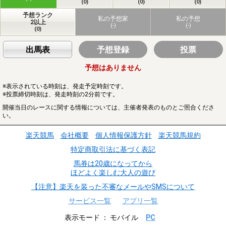
(0)
(0)
(0)
予想ランク
私の予想家
私の予想
2以上
(-)
(-)
(0)
出馬表
予想登録
投票
予想はありません
※表示されている時刻は、発走予定時刻です。
※投票締切時刻は、発走時刻の2分前です。
開催当日のレースに関する情報については、主催者発表のものとご照合くださ
い。
楽天競馬
会社概要
個人情報保護方針
楽天競馬規約
特定商取引法に基づく表記
馬券は20歳になってから
ほどよく楽しむ大人の遊び
【注意】楽天を装った不審なメールやSMSについて
サービス一覧
アプリ一覧
表示モード
モバイル
PC