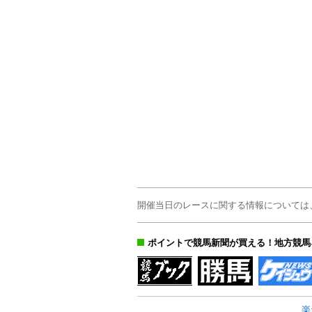
開催当日のレースに関する情報については
ポイントで競馬新聞が買える！地方競馬
楽