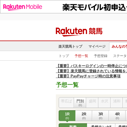
楽天競馬トップ
マイページ
みんなの
トップ
予想一覧
予想登録
ステータ
【重要】パスキーログインの一時停止につ
【重要】楽天競馬に登録されている情報を
【重要】PayPayチャージ時の注意事項
予想一覧
帯広ば
門別
盛岡
水沢
浦和
(0)
1R
2R
3R
4R
(0)
(0)
(0)
(0)