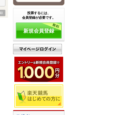
録
投票するには、
会員登録が必要です。
新規会員登録
マイページログイン