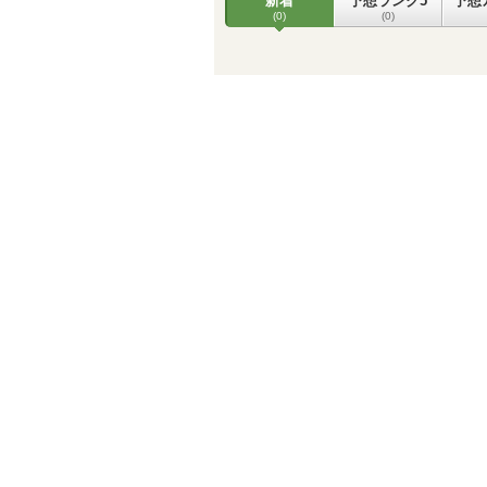
新着
予想ランク5
予想ﾗ
(0)
(0)